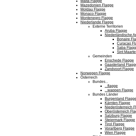
Malta Flagge
Mazedonien Flagge
Moldau Flagge
Monaco Flagge
Montenegro Flagge
Niederlande Flagge
Externe Territorien
Aruba Flagge
Niederländische An
Bonaire Fl
Curacao Fl
Saba Flag
Sint Maart
Gemeinden
Enschede Flagge
Gaasterland Flagg
Zandvoort Flagge
Norwegen Flagge
Österreich
Bundes...
...flagge
...wappen Flagge
Bundes Länder
Burgenland Flagg
Kärnten Flagge
Niederösterreich 
Oberösterreich Fl
Salzburg Flagge
Steiermark Flagge
Tirol Flagge
Vorarlberg Flagge
Wien Flagge