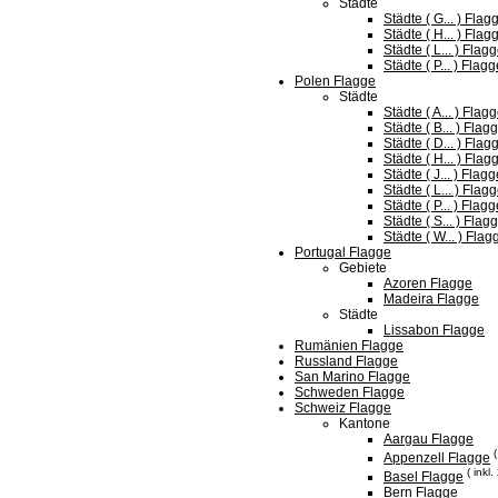
Städte
Städte ( G... ) Flag
Städte ( H... ) Flag
Städte ( L... ) Flag
Städte ( P... ) Flag
Polen Flagge
Städte
Städte ( A... ) Flag
Städte ( B... ) Flag
Städte ( D... ) Flag
Städte ( H... ) Flag
Städte ( J... ) Flag
Städte ( L... ) Flag
Städte ( P... ) Flag
Städte ( S... ) Flag
Städte ( W... ) Flag
Portugal Flagge
Gebiete
Azoren Flagge
Madeira Flagge
Städte
Lissabon Flagge
Rumänien Flagge
Russland Flagge
San Marino Flagge
Schweden Flagge
Schweiz Flagge
Kantone
Aargau Flagge
(
Appenzell Flagge
( inkl
Basel Flagge
Bern Flagge