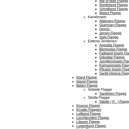
Isle of Man Flagge
Nordirland Flagge
Schottland Flagge
Wales Flagge
Kanalinseln
Alderney Flagge
Guernsey Flagge
Hermv
Jersey Flagge
Sark Flagge
Externe Territorien
Anguilla Flagge
Bermudas Flagge
Falkland Inseln Fl
Gibraltar Flagge
Jungferninseln Fl
Kaimaninseln Fla
Pitcairn Inseln Fla
Sankt Helena Flag
Irland Flagge
Island Flagge
Italien Flagge
Gebiete Flagge
Sardinien Flagge
Städte Flagge
Städte ( P... ) Flag
Kosovo Flagge
Kroatie Flaggen
Lettland Flagge
Liechtenstein Flagge
Litauen Flagge
Luxemburg Flagge