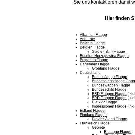
Sie uns kontaktieren damit w
Hier finden S
Albanien Flagge
Andorrav
Belarus Flagge
Belgien Flagge
Städte ( B... ) Flagge
Bosnien Herzegowina Flagge
Bulgarien Flagge
Dänemark Flagge
Grönland Flagge
Deutschland
Bundesflagge Flagge
Bundesdienstflagge Flag
Bundeswappen Flagge
Bundesschild Flagge
BRD Flaggen Flagge
( klei
BRD Flaggen Flagge
( kle
Die ??? Flagge
Impressionen Flagge
(inkl
Estland Flagge
Finnland Flagge
Provinz Åland Flagge
Frankreich Flagge
Gebiete
Bretagne Flagge