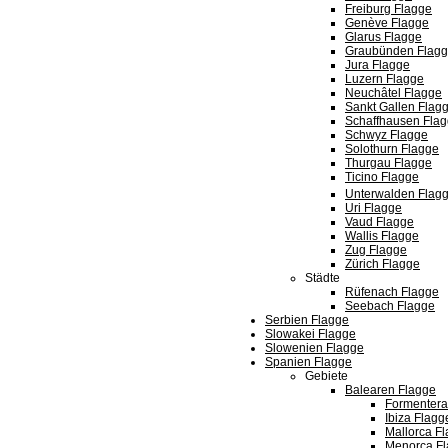
Freiburg Flagge
Genève Flagge
Glarus Flagge
Graubünden Flag
Jura Flagge
Luzern Flagge
Neuchâtel Flagge
Sankt Gallen Flag
Schaffhausen Fla
Schwyz Flagge
Solothurn Flagge
Thurgau Flagge
Ticino Flagge
Unterwalden Flag
Uri Flagge
Vaud Flagge
Wallis Flagge
Zug Flagge
Zürich Flagge
Städte
Rüfenach Flagge
Seebach Flagge
Serbien Flagge
Slowakei Flagge
Slowenien Flagge
Spanien Flagge
Gebiete
Balearen Flagge
Formentera
Ibiza Flagg
Mallorca F
Menorca F