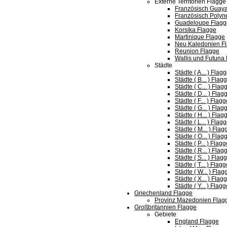
Externe Territorien Flagge
Französisch Guay
Französisch Polyn
Guadeloupe Flagg
Korsika Flagge
Martinique Flagge
Neu Kaledonien F
Reunion Flagge
Wallis und Futuna
Städte
Städte ( A... ) Flag
Städte ( B... ) Flag
Städte ( C... ) Flag
Städte ( D... ) Flag
Städte ( F... ) Flag
Städte ( G... ) Flag
Städte ( H... ) Flag
Städte ( L... ) Flag
Städte ( M... ) Flag
Städte ( O... ) Flag
Städte ( P... ) Flag
Städte ( R... ) Flag
Städte ( S... ) Flag
Städte ( T... ) Flag
Städte ( W... ) Flag
Städte ( X... ) Flag
Städte ( Y... ) Flag
Griechenland Flagge
Provinz Mazedonien Flag
Großbritannien Flagge
Gebiete
England Flagge